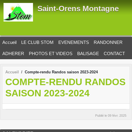
Panneau de gestion des cookies
Saint-Orens Montagne
Accueil
LE CLUB STOM
EVENEMENTS
RANDONNER
ADHERER
PHOTOS ET VIDEOS
BALISAGE
CONTACT
Accueil
Compte-rendu Randos saison 2023-2024
COMPTE-RENDU RANDOS
SAISON 2023-2024
Publié le
09 févr. 2025