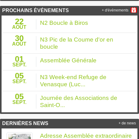
PROCHAINS ÉVÉNEMENTS
+ d'évènements
22
N2 Boucle à Biros
AOÛT
30
N3 Pic de la Coume d'or en
AOÛT
boucle
01
Assemblée Générale
SEPT.
05
N3 Week-end Refuge de
SEPT.
Venasque (Luc...
05
Journée des Associations de
SEPT.
Saint-O...
DERNIÈRES NEWS
+ de news
Adresse Assemblée extraordinaire