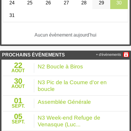
24
25
26
27
28
29
30
31
Aucun évènement aujourd'hui
PROCHAINS ÉVÉNEMENTS
+ d'évènements
22
N2 Boucle à Biros
AOÛT
30
N3 Pic de la Coume d'or en
AOÛT
boucle
01
Assemblée Générale
SEPT.
05
N3 Week-end Refuge de
SEPT.
Venasque (Luc...