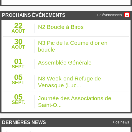
PROCHAINS ÉVÉNEMENTS
+ d'évènements
22
N2 Boucle à Biros
AOÛT
30
N3 Pic de la Coume d'or en
AOÛT
boucle
01
Assemblée Générale
SEPT.
05
N3 Week-end Refuge de
SEPT.
Venasque (Luc...
05
Journée des Associations de
SEPT.
Saint-O...
DERNIÈRES NEWS
+ de news