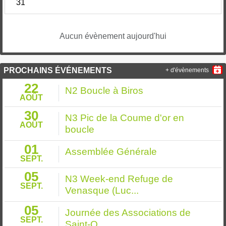
31
Aucun évènement aujourd'hui
PROCHAINS ÉVÉNEMENTS
+ d'évènements
22
N2 Boucle à Biros
AOÛT
30
N3 Pic de la Coume d'or en
AOÛT
boucle
01
Assemblée Générale
SEPT.
05
N3 Week-end Refuge de
SEPT.
Venasque (Luc...
05
Journée des Associations de
SEPT.
Saint-O...